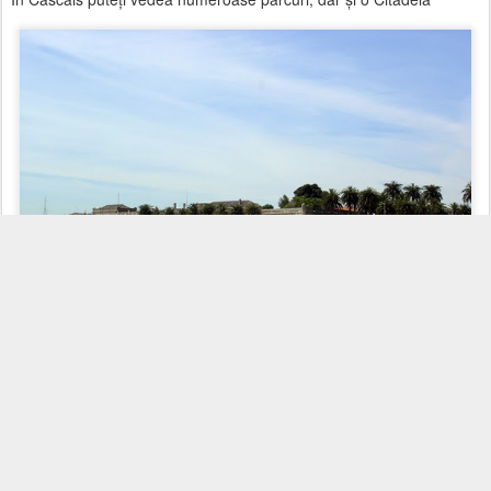
şi chiar un muzeu maritim.
Trebuie să mai ştiţi că între Estoril şi Cascais veţi ajunge pe
nesimţite, cele două celebre staţiuni fiind practic una în continuarea
celeilalte.
Pentru întoarcere, o variantă bună ar fi trenul de la 17.04 din