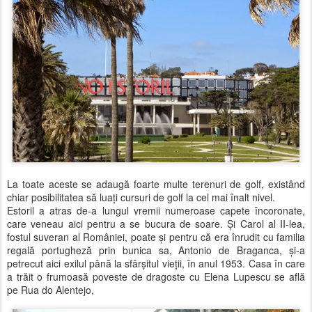
La toate aceste se adaugă foarte multe terenuri de golf, existând
chiar posibilitatea să luaţi cursuri de golf la cel mai înalt nivel.
Estoril a atras de-a lungul vremii numeroase capete încoronate,
care veneau aici pentru a se bucura de soare. Şi Carol al II-lea,
fostul suveran al României, poate şi pentru că era înrudit cu familia
regală portugheză prin bunica sa, Antonio de Braganca, şi-a
petrecut aici exilul până la sfârşitul vieţii, în anul 1953. Casa în care
a trăit o frumoasă poveste de dragoste cu Elena Lupescu se află
pe Rua do Alentejo,