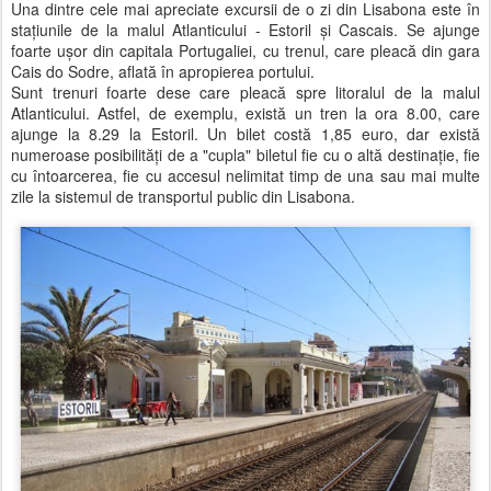
Una dintre cele mai apreciate excursii de o zi din Lisabona este în
staţiunile de la malul Atlanticului - Estoril şi Cascais. Se ajunge
foarte uşor din capitala Portugaliei, cu trenul, care pleacă din gara
Cais do Sodre, aflată în apropierea portului.
Sunt trenuri foarte dese care pleacă spre litoralul de la malul
Atlanticului. Astfel, de exemplu, există un tren la ora 8.00, care
ajunge la 8.29 la Estoril. Un bilet costă 1,85 euro, dar există
numeroase posibilităţi de a "cupla" biletul fie cu o altă destinaţie, fie
cu întoarcerea, fie cu accesul nelimitat timp de una sau mai multe
zile la sistemul de transportul public din Lisabona.