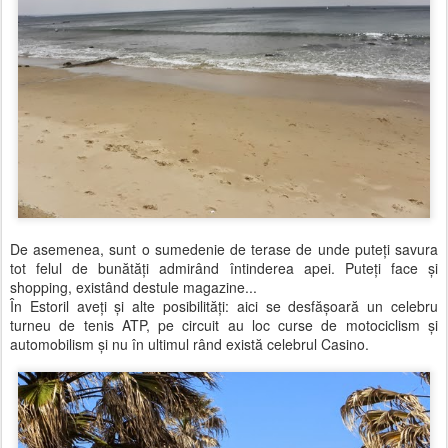
De asemenea, sunt o sumedenie de terase de unde puteţi savura
tot felul de bunătăţi admirând întinderea apei. Puteţi face şi
shopping, existând destule magazine...
În Estoril aveţi şi alte posibilităţi: aici se desfăşoară un celebru
turneu de tenis ATP, pe circuit au loc curse de motociclism şi
automobilism şi nu în ultimul rând există celebrul Casino.